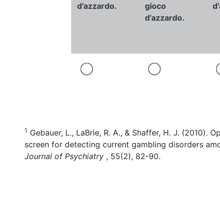
d'azzardo.
gioco
d
d’azzardo.
1
Gebauer, L., LaBrie, R. A., & Shaffer, H. J. (2010). 
screen for detecting current gambling disorders am
Journal of Psychiatry
, 55(2), 82-90.